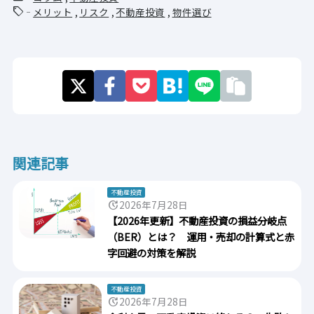
sell
メリット
リスク
不動産投資
物件選び
関連記事
不動産投資
update
2026年7月28日
【2026年更新】不動産投資の損益分岐点
（BER）とは？ 運用・売却の計算式と赤
字回避の対策を解説
不動産投資
update
2026年7月28日