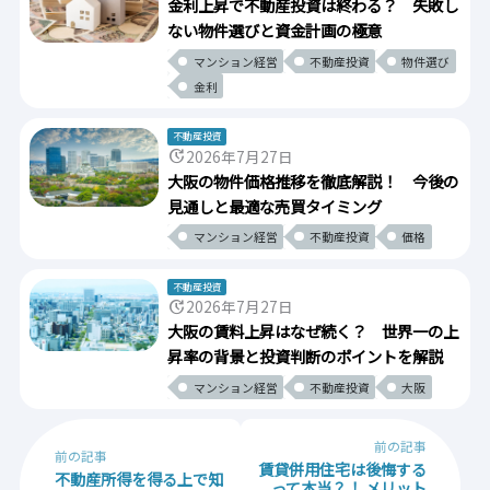
金利上昇で不動産投資は終わる？ 失敗し
ない物件選びと資金計画の極意
マンション経営
不動産投資
物件選び
金利
不動産投資
update
2026年7月27日
大阪の物件価格推移を徹底解説！ 今後の
見通しと最適な売買タイミング
マンション経営
不動産投資
価格
不動産投資
update
2026年7月27日
大阪の賃料上昇はなぜ続く？ 世界一の上
昇率の背景と投資判断のポイントを解説
マンション経営
不動産投資
大阪
前の記事
前の記事
賃貸併用住宅は後悔する
不動産所得を得る上で知
って本当？！ メリット