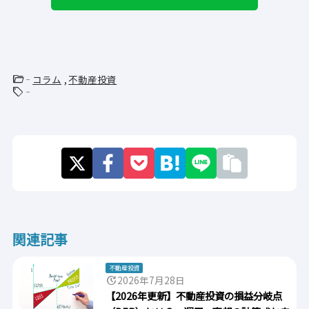
folder_open
コラム
不動産投資
sell
関連記事
不動産投資
update
2026年7月28日
【2026年更新】不動産投資の損益分岐点