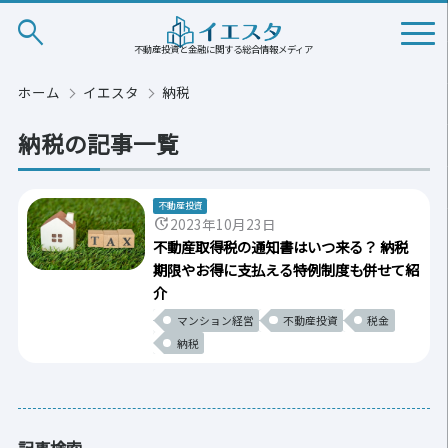
search
不動産投資と金融に関する総合情報メディア
ホーム
イエスタ
納税
納税の記事一覧
不動産投資
update
2023年10月23日
不動産取得税の通知書はいつ来る？ 納税
期限やお得に支払える特例制度も併せて紹
介
マンション経営
不動産投資
税金
納税