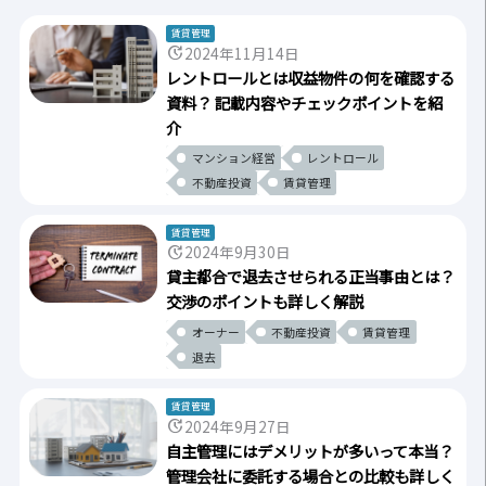
賃貸管理
update
2024年11月14日
レントロールとは収益物件の何を確認する
資料？ 記載内容やチェックポイントを紹
介
マンション経営
レントロール
不動産投資
賃貸管理
賃貸管理
update
2024年9月30日
貸主都合で退去させられる正当事由とは？
交渉のポイントも詳しく解説
オーナー
不動産投資
賃貸管理
退去
賃貸管理
update
2024年9月27日
自主管理にはデメリットが多いって本当？
管理会社に委託する場合との比較も詳しく