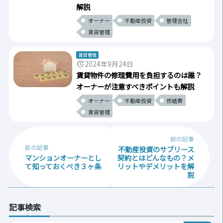
解説
オーナー
不動産投資
管理会社
賃貸管理
賃貸管理
update
2024年9月24日
賃貸物件の修理費用を負担するのは誰？
オーナーが注意すべきポイントも解説
オーナー
不動産投資
修繕費
賃貸管理
前の記事
前の記事
不動産投資のサブリース
マンションオーナーとし
契約とはどんなもの？メ
て知っておくべき３ヶ条
リットやデメリットを解
説
記事検索