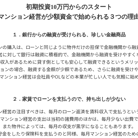
初期投資10万円からのスタート
マンション経営が少額資金で始められる３つの理
１．銀行からの融資が受けられる、珍しい金融商品
ンの購入は、ローンと同じように物件だけの担保で金融機関から融
営に対して銀行は融資に積極的で、金融機関から融資を受けやすく
収入があるために貸す側としても安心して融資できるというメリ
ョンの場合、融資する金額が少額であるため、さらに融資を受け
マンション経営は会社員やOLなどの本業が忙しい人でも気軽に始
２．家賃でローンを支払うので、持ち出しが少ない
ン経営の注目すべきは、毎月のローン返済を賃料収入で支払うとい
マンション経営の支出は当初の諸費用のほかは、毎月少ない出費
また物件によっては、毎月の収支が黒字になることもあります。
貯金をしたり保険料を支払うのと同様、毎月マンション経営のため