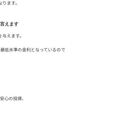
なります。
言えます
を与えます。
。
も最低水準の金利となっているので
も安心の投資、