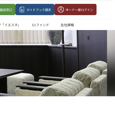
面談
窓口
ガイドブック請求
オーナー様
ログイン
ア「イエスタ」
Ezファンド
会社情報