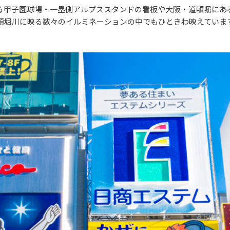
る甲子園球場・一塁側アルプススタンドの看板や大阪・道頓堀にあ
頓堀川に映る数々のイルミネーションの中でもひときわ映えていま