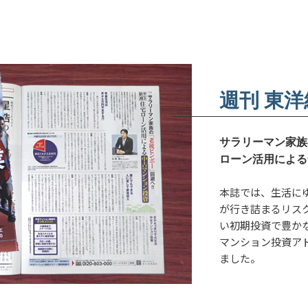
週刊 東
サラリーマン家族
ローン活用による
本誌では、生活に
が行き詰まるリス
い初期投資で豊か
マンション投資ア
ました。