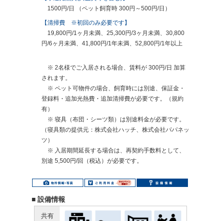
1500円/日 （ペット飼育時 300円～500円/日）
【清掃費 ※初回のみ必要です】
19,800円/1ヶ月未満、25,300円/3ヶ月未満、30,800
円/6ヶ月未満、41,800円/1年未満、52,800円/1年以上
※ 2名様でご入居される場合、賃料が 300円/日 加算
されます。
※ ペット可物件の場合、飼育時には別途、保証金・
登録料・追加光熱費・追加清掃費が必要です。（規約
有）
※ 寝具（布団・シーツ類）は別途料金が必要です。
（寝具類の提供元：株式会社ハッチ、株式会社パパネッ
ツ）
※ 入居期間延長する場合は、再契約手数料として、
別途 5,500円/回（税込）が必要です。
■ 設備情報
共有