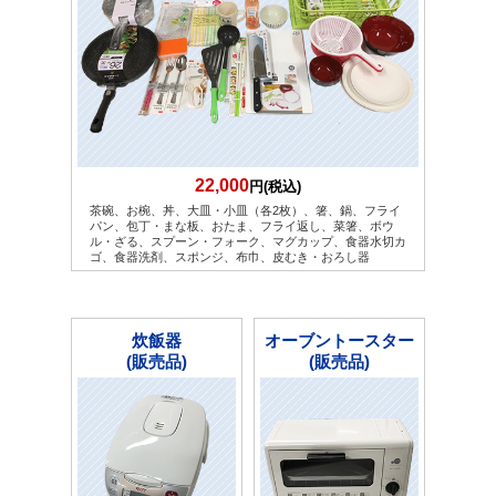
22,000
円(税込)
茶碗、お椀、丼、大皿・小皿（各2枚）、箸、鍋、フライ
パン、包丁・まな板、おたま、フライ返し、菜箸、ボウ
ル・ざる、スプーン・フォーク、マグカップ、食器水切カ
ゴ、食器洗剤、スポンジ、布巾、皮むき・おろし器
炊飯器
オーブントースター
(販売品)
(販売品)