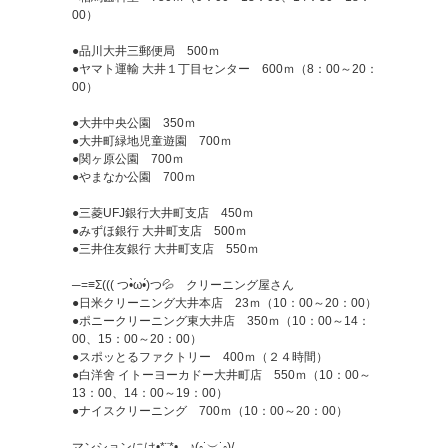
00）
●品川大井三郵便局 500ｍ
●ヤマト運輸 大井１丁目センター 600ｍ（8：00～20：
00）
●大井中央公園 350ｍ
●大井町緑地児童遊園 700ｍ
●関ヶ原公園 700ｍ
●やまなか公園 700ｍ
●三菱UFJ銀行大井町支店 450ｍ
●みずほ銀行 大井町支店 500ｍ
●三井住友銀行 大井町支店 550ｍ
─=≡Σ((( つ•̀ω•́)つ💦 クリーニング屋さん
●日米クリーニング大井本店 23ｍ（10：00～20：00）
●ポニークリーニング東大井店 350ｍ（10：00～14：
00、15：00～20：00）
●スポッとるファクトリー 400ｍ（２４時間）
●白洋舍 イトーヨーカドー大井町店 550ｍ（10：00～
13：00、14：00～19：00）
●ナイスクリーニング 700ｍ（10：00～20：00）
マンションには•*¨*•.¸¸♪(◦˙︶˙◦)/