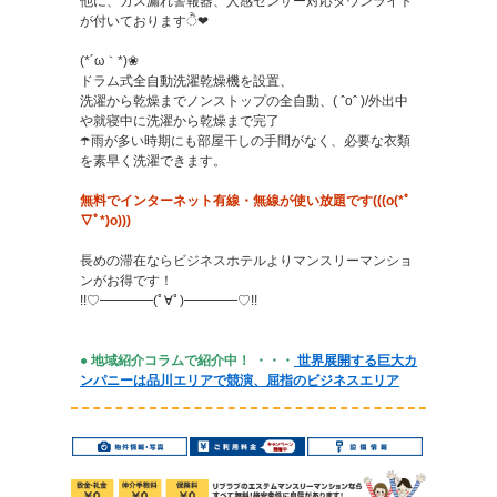
他に、ガス漏れ警報器、人感センサー対応ダウンライト
が付いておりますੈ❤︎
(*´ω｀*)❀
ドラム式全自動洗濯乾燥機を設置、
洗濯から乾燥までノンストップの全自動、( ˆoˆ )/外出中
や就寝中に洗濯から乾燥まで完了
☂️雨が多い時期にも部屋干しの手間がなく、必要な衣類
を素早く洗濯できます。
無料でインターネット有線・無線が使い放題です(((o(*ﾟ
▽ﾟ*)o)))
長めの滞在ならビジネスホテルよりマンスリーマンショ
ンがお得です！
!!♡━━━━(ﾟ∀ﾟ)━━━━♡!!
● 地域紹介コラムで紹介中！ ・・・
世界展開する巨大カ
ンパニーは品川エリアで競演、屈指のビジネスエリア