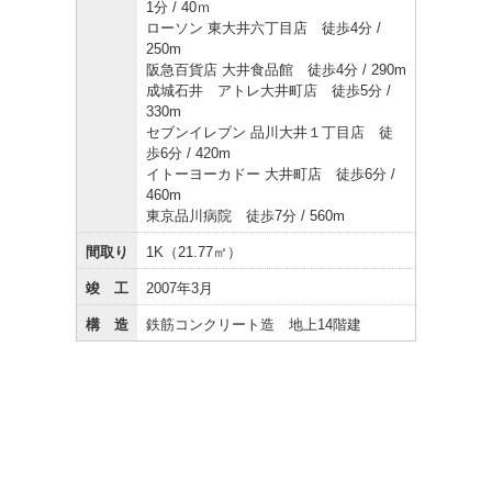
1分 / 40ｍ
ローソン 東大井六丁目店 徒歩4分 /
250m
阪急百貨店 大井食品館 徒歩4分 / 290m
成城石井 アトレ大井町店 徒歩5分 /
330m
セブンイレブン 品川大井１丁目店 徒
歩6分 / 420m
イトーヨーカドー 大井町店 徒歩6分 /
460m
東京品川病院 徒歩7分 / 560m
間取り
1K（21.77㎡）
竣 工
2007年3月
構 造
鉄筋コンクリート造 地上14階建