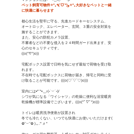
ペット飼育可物件✧*｡٩(ˊᗜˋ*)و✧*｡大好きなペットと一緒
に快適に暮らせます
都心生活を堅牢に守る、先進カードキーセシステム、
オートロック、エレベーター、玄関、３重の安全対策を
施することができます、
また、安心の防犯カメラ設置、
不審者などの不要な侵入を２４時間ガード出来ます、安
心のセキュリティです。
((o(^∇^)o))
宅配ボックス設置で日時を気にせず最短で荷物を受け取
れます。
不在時でも宅配ボックスに荷物が届き、帰宅と同時に受
け取ることが可能です。(((o(♡´▽`♡)o)))
室内には•*¨*•.¸¸♪(◦˙︶˙◦)/
シワが気になる「ワイシャツ」の乾燥に便利な浴室暖房
乾燥機が標準設備でございます。(((o(*ﾟ▽ﾟ*)o)))
トイレは暖房洗浄便座が設置され
冬でも冷たくない、いつでも快適にお使いいただけます(
✿˘︶˘✿ ).｡.:* ♬*