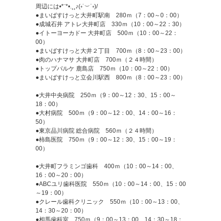
周辺には•*¨*•.¸¸♪(◦˙︶˙◦)/
●まいばすけっと大井町駅南 280ｍ（7：00～0：00）
●成城石井 アトレ大井町店 330ｍ（10：00～22：30）
●イトーヨーカドー 大井町店 500ｍ（10：00～22：
00）
●まいばすけっと大井２丁目 700ｍ（8：00～23：00）
●肉のハナマサ 大井町店 700ｍ（２４時間）
●トップパルケ 鹿島店 750ｍ（10：00～22：00）
●まいばすけっと立会川駅西 800ｍ（8：00～23：00）
●大井中央病院 250ｍ（9：00～12：30、15：00～
18：00）
●大村病院 500ｍ（9：00～12：00、14：00～16：
50）
●東京品川病院 総合病院 560ｍ（２４時間）
●柿島医院 750ｍ（9：00～12：30、15：00～19：
00）
●大井町フラミンゴ歯科 400ｍ（10：00～14：00、
16：00～20：00）
●ABCユリ歯科医院 550ｍ（10：00～14：00、15：00
～19：00）
●クレール歯科クリニック 550ｍ（10：00～13：00、
14：30～20：00）
●相馬歯科室 750ｍ（9：00～13：00、14：30～18：