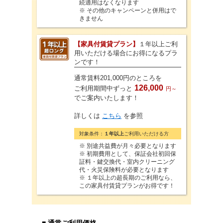
続適用はなくなります
※ その他のキャンペーンと併用はで
きません
【家具付賃貸プラン】
１年以上ご利
用いただける場合にお得になるプラ
ンです！
通常賃料201,000円のところを
126,000
ご利用期間中ずっと
円～
でご案内いたします！
詳しくは
こちら
を参照
対象条件：
１年以上
ご利用いただける方
※ 別途共益費が月々必要となります
※ 初期費用として、保証会社初回保
証料・鍵交換代・室内クリーニング
代・火災保険料が必要となります
※ １年以上の超長期のご利用なら、
この家具付賃貸プランがお得です！