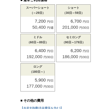
■ 通常ご利用価格
スーパーショート
ショート
（
～29日）
（30日～59日）
7,200
6,700
円/日
円/日
50,400
201,000
円/週
円/30日
ミドル
セミロング
（60日～89日）
（90日～179日）
6,400
6,200
円/日
円/日
192,000
186,000
円/30日
円/30日
ロング
（180日～）
5,900
円/日
177,000
円/30日
■ その他の費用
【水道光熱費(共益費等を含む)】