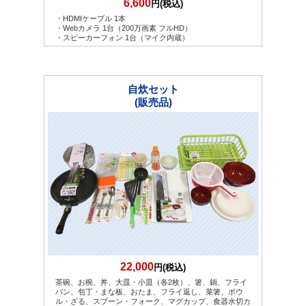
6,600
円(税込)
・HDMIケーブル 1本
・Webカメラ 1台（200万画素 フルHD）
・スピーカーフォン 1台（マイク内蔵）
自炊セット
(販売品)
22,000
円(税込)
茶碗、お椀、丼、大皿・小皿（各2枚）、箸、鍋、フライ
パン、包丁・まな板、おたま、フライ返し、菜箸、ボウ
ル・ざる、スプーン・フォーク、マグカップ、食器水切カ