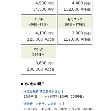
4,900
4,400
円/日
円/日
34,300
132,000
円/週
円/30日
ミドル
セミロング
（60日～89日）
（90日～179日）
4,100
3,900
円/日
円/日
123,000
117,000
円/30日
円/30日
ロング
（180日～）
3,600
円/日
108,000
円/30日
■ その他の費用
【水道光熱費(共益費等を含む)】
1500円/日 （ペット飼育時 300円～500円/日）
【清掃費 ※初回のみ必要です】
19,800円/1ヶ月未満、25,300円/3ヶ月未満、30,800