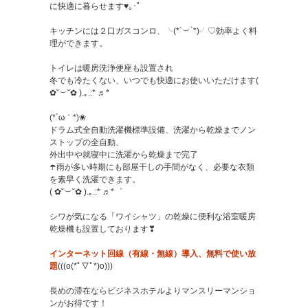
に快適に暮らせます♥｡･ﾟ
キッチンには２口ガスコンロ、╰(*´︶`*)╯♡効率よく料
理ができます。
トイレは暖房洗浄便座も設置され
冬でも冷たくない、いつでも快適にお使いいただけます(
✿˘︶˘✿ ).｡.:* ♬*
(*´ω｀*)❀
ドラム式全自動洗濯機標準設備、洗濯から乾燥までノン
ストップの全自動、
外出中や就寝中に洗濯から乾燥まで完了
☂️雨が多い時期にも部屋干しの手間がなく、必要な衣類
を素早く洗濯できます。
( ✿˘︶˘✿ ).｡.:* ♬*゜
シワが気になる「ワイシャツ」の乾燥に便利な浴室暖房
乾燥機も設置しております❣
インターネット回線（有線・無線）導入、無料で使い放
題
(((o(*ﾟ▽ﾟ*)o)))
長めの滞在ならビジネスホテルよりマンスリーマンショ
ンがお得です！