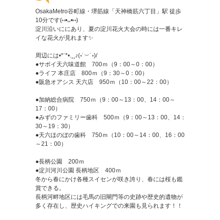
OsakaMetro谷町線・堺筋線「天神橋筋六丁目」駅 徒歩
10分です(⑅•ᴗ•⑅)
淀川沿いににあり、夏の淀川花火大会の時には一番キレ
イな花火が見れます✨
周辺には•*¨*•.¸¸♪(◦˙︶˙◦)/
●サボイ天六味道館 700ｍ（9：00～0：00）
●ライフ 本庄店 800ｍ（9：30～0：00）
●阪急オアシス 天六店 950ｍ（10：00～22：00）
●加納総合病院 750ｍ（9：00～13：00、14：00～
17：00）
●みずのファミリー歯科 500ｍ（9：00～13：00、14：
30～19：30）
●天六ほのぼの歯科 750ｍ（10：00～14：00、16：00
～21：00）
●長柄公園 200ｍ
●淀川河川公園 長柄地区 400ｍ
冬から春にかけ各種スイセンが咲き誇り、春には桜も鑑
賞できる。
長柄河畔地区には毛馬の旧閘門等の史跡や歴史的遺物が
多く存在し、歴史ハイキングでの来園も見られます！！