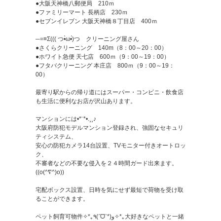
●大阪天神橋八郵便局 210ｍ
●ファミリーマート 長柄店 230ｍ
●セブンイレブン 大阪天神橋８丁目店 400ｍ
─=≡Σ((( つ•̀ω•́)つ クリーニング屋さん
●さくらクリーニング 140m（8：00～20：00）
●ホワイト急便 天七店 600ｍ（9：00～19：00）
●フタバクリーニング 本庄店 800ｍ（9：00～19：
00）
最寄り駅からの帰り道にはスーパー・コンビニ・飲食店
も生活に便利なお店が沢山あります。
マンションには•*¨*•.¸¸♪
大阪府防犯モデルマンション登録され、強固なセキュリ
ティシステム、
安心の防犯カメラ14台設置、TVモニター付きオートロッ
ク、
不審者などの不要な侵入を２４時間ガード出来ます。
((o(^∇^)o))
宅配ボックス設置、日時を気にせず最短で荷物を受け取
ることができます。
ペット飼育可物件✧*｡٩(ˊᗜˋ*)و✧*｡大好きなペットと一緒