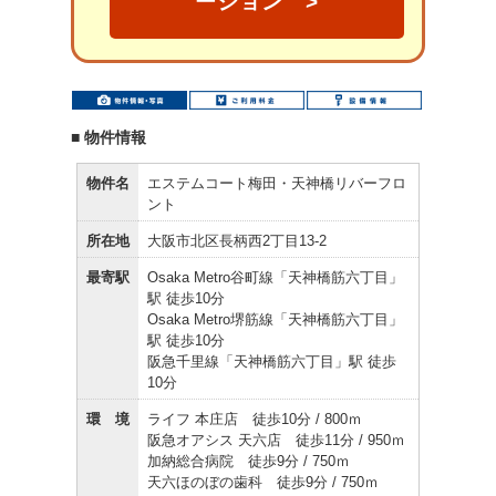
ーション >
■ 物件情報
物件名
エステムコート梅田・天神橋リバーフロ
ント
所在地
大阪市北区長柄西2丁目13-2
最寄駅
Osaka Metro谷町線「天神橋筋六丁目」
駅 徒歩10分
Osaka Metro堺筋線「天神橋筋六丁目」
駅 徒歩10分
阪急千里線「天神橋筋六丁目」駅 徒歩
10分
環 境
ライフ 本庄店 徒歩10分 / 800ｍ
阪急オアシス 天六店 徒歩11分 / 950ｍ
加納総合病院 徒歩9分 / 750ｍ
天六ほのぼの歯科 徒歩9分 / 750ｍ