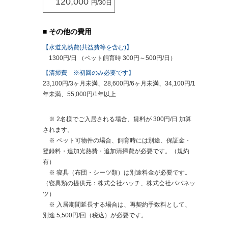
120,000
円/30日
■ その他の費用
【水道光熱費(共益費等を含む)】
1300円/日 （ペット飼育時 300円～500円/日）
【清掃費 ※初回のみ必要です】
23,100円/3ヶ月未満、28,600円/6ヶ月未満、34,100円/1
年未満、55,000円/1年以上
※ 2名様でご入居される場合、賃料が 300円/日 加算
されます。
※ ペット可物件の場合、飼育時には別途、保証金・
登録料・追加光熱費・追加清掃費が必要です。（規約
有）
※ 寝具（布団・シーツ類）は別途料金が必要です。
（寝具類の提供元：株式会社ハッチ、株式会社パパネッ
ツ）
※ 入居期間延長する場合は、再契約手数料として、
別途 5,500円/回（税込）が必要です。