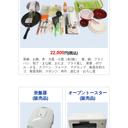
22,000
円(税込)
茶碗、お椀、丼、大皿・小皿（各2枚）、箸、鍋、フライ
パン、包丁・まな板、おたま、フライ返し、菜箸、ボウ
ル・ざる、スプーン・フォーク、マグカップ、食器水切カ
ゴ、食器洗剤、スポンジ、布巾、皮むき・おろし器
炊飯器
オーブントースター
(販売品)
(販売品)