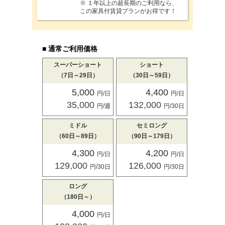
※ １年以上の超長期のご利用なら、
この家具付賃貸プランがお得です！
■ 通常ご利用価格
スーパーショート
ショート
（7日～29日）
（30日～59日）
5,000
4,400
円/日
円/日
35,000
132,000
円/週
円/30日
ミドル
セミロング
（60日～89日）
（90日～179日）
4,300
4,200
円/日
円/日
129,000
126,000
円/30日
円/30日
ロング
（180日～）
4,000
円/日