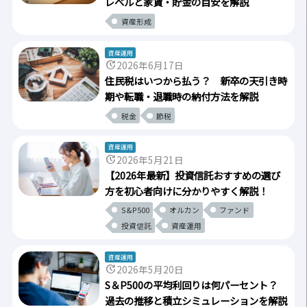
レベルと家賃・貯金の目安を解説
資産形成
資産運用
update
2026年6月17日
住民税はいつから払う？ 新卒の天引き時
期や転職・退職時の納付方法を解説
税金
節税
資産運用
update
2026年5月21日
【2026年最新】投資信託おすすめの選び
方を初心者向けに分かりやすく解説！
S&P500
オルカン
ファンド
投資信託
資産運用
資産運用
update
2026年5月20日
S＆P500の平均利回りは何パーセント？
過去の推移と積立シミュレーションを解説