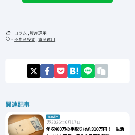
folder_open
コラム
資産運用
sell
不動産投資
資産運用
関連記事
資産運用
update
2026年6月17日
年収400万の手取りは約310万円！ 生活