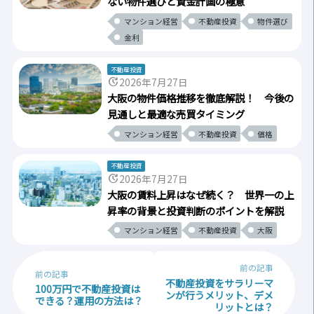
ない物件選びと資金計画の極意
マンション経営
不動産投資
物件選び
金利
不動産投資
update
2026年7月27日
大阪の物件価格推移を徹底解説！ 今後の
見通しと最適な売買タイミング
マンション経営
不動産投資
価格
不動産投資
update
2026年7月27日
大阪の賃料上昇はなぜ続く？ 世界一の上
昇率の背景と投資判断のポイントを解説
マンション経営
不動産投資
大阪
前の記事
前の記事
不動産投資をサラリーマ
100万円で不動産投資は
ンが行うメリット、デメ
できる？運用の方法は？
リットとは？