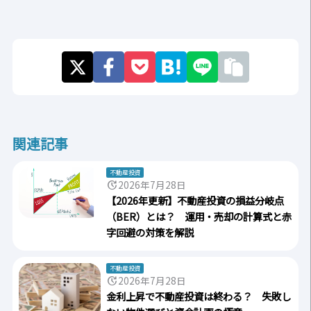
関連記事
不動産投資
update
2026年7月28日
【2026年更新】不動産投資の損益分岐点
（BER）とは？ 運用・売却の計算式と赤
字回避の対策を解説
不動産投資
update
2026年7月28日
金利上昇で不動産投資は終わる？ 失敗し