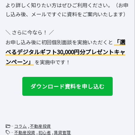
より詳しく知りたい方はぜひご利用ください。（お申
し込み後、メールですぐに資料をご案内いたします）
＼ さらに今なら！ ／
「選
お申し込み後に初回個別面談を実施いただくと
べるデジタルギフト30,000円分プレゼントキャ
ンペーン」
を実施中です！
ダウンロード資料を申し込む
folder_open
コラム
不動産投資
sell
不動産投資
初心者
賃貸管理